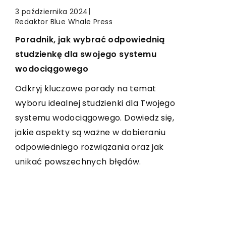
|
Dagmara Szulc
|
Redaktor Blue Whale Press
|
21 marca 2024
13 lipca 2026
3 października 2024
Redaktor Blue Whale Press
Jak wybrać okna i drzwi adekwatne
Odkryj nowoczesne trendy w
Poradnik, jak wybrać odpowiednią
do potrzeb Twojego domu?
aranżacji przestrzeni na świeżym
studzienkę dla swojego systemu
powietrzu
Wybór odpowiednich okien i drzwi może
wodociągowego
zdecydować o wyglądzie i komforcie
Poznaj inspiracje i pomysły na
Odkryj kluczowe porady na temat
Twojego domu. Dowiedz się, na co
zagospodarowanie przestrzeni na
wyboru idealnej studzienki dla Twojego
zwrócić uwagę, aby zrobić najlepszy
zewnątrz. Dowiedz się, jak łączyć style,
systemu wodociągowego. Dowiedz się,
wybór.
materiały i elementy dekoracyjne, aby
jakie aspekty są ważne w dobieraniu
stworzyć wyjątkowe miejsce na
odpowiedniego rozwiązania oraz jak
świeżym powietrzu.
unikać powszechnych błędów.