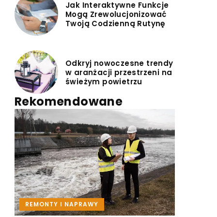
Jak Interaktywne Funkcje
Mogą Zrewolucjonizować
Twoją Codzienną Rutynę
Odkryj nowoczesne trendy
w aranżacji przestrzeni na
świeżym powietrzu
Rekomendowane
MEBLE I DEKORACJE
REMONTY I NAPRAWY
MEBLE TARASOWE I OGRODOWE
REMONTY I NAPRAWY