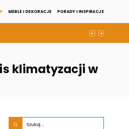
Y
MEBLE I DEKORACJE
PORADY I INSPIRACJE
yjne wpływają na estetykę wnętrz
eszkaniach?
is klimatyzacji w