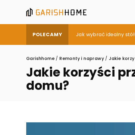
Sztuka łączenia funkcj
Jak wybrać idealny stó
Jak nowoczesne technol
POLECAMY
Garishhome
/
Remonty i naprawy
/
Jakie korzy
Jakie korzyści pr
domu?