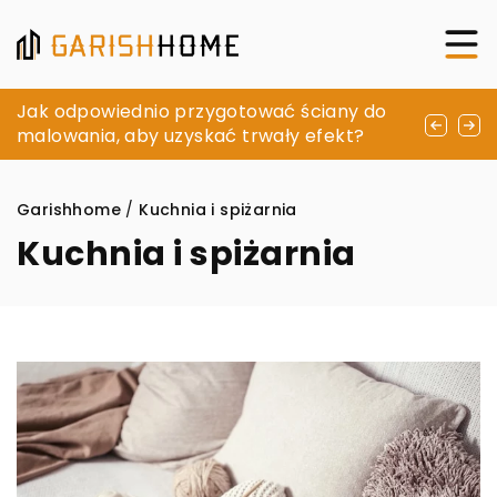
Jak wybrać idealny odświeżacz powietrza
Jak odpowiednio przygotować ściany do
Jakie są różnice między różnymi typami
do Twojego domu
malowania, aby uzyskać trwały efekt?
zaworów i kiedy warto je stosować?
Garishhome
/
Kuchnia i spiżarnia
Kuchnia i spiżarnia