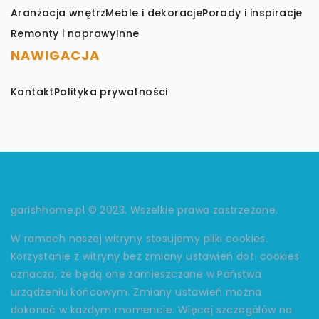
Aranżacja wnętrz
Meble i dekoracje
Porady i inspiracje
Remonty i naprawy
Inne
NAWIGACJA
Kontakt
Polityka prywatności
garishhome.pl © 2023. Wszelkie prawa zastrzeżone.
W ramach naszej witryny stosujemy pliki cookies.
Korzystanie z witryny bez zmiany ustawień dot. cookies
oznacza, że będą one zamieszczane w Państwa
urządzeniu końcowym. Zmiany ustawień można
dokonać w każdym momencie. Więcej szczegółów na