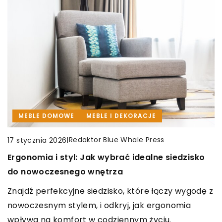
ARANŻACJA WNĘTRZ
SYPIALNIA I ŁAZIENKA
INNE
MEBLE DOMOWE
MEBLE I DEKORACJE
|
Łucja Jabłońska
1 listopada 2023
|
Redaktor Blue Whale Press
|
Redaktor Blue Whale Press
6 czerwca 2025
17 stycznia 2026
Jak wybrać idealne miejsce na książki i
Jakie czynniki warto wziąć pod uwagę przy
Ergonomia i styl: Jak wybrać idealne siedzisko
akcesoria w domu?
wyborze odpowiedniej pompy do specyficznych
do nowoczesnego wnętrza
zastosowań?
Poradnik jak umiejętnie organizować książki i
Znajdź perfekcyjne siedzisko, które łączy wygodę z
akcesoria w domu. Twórz przestrzeń, która
Dowiedz się, na co zwrócić uwagę przy wyborze
nowoczesnym stylem, i odkryj, jak ergonomia
inspiruje do czytania i pomaga utrzymać
pompy, aby idealnie dopasować ją do swoich
wpływa na komfort w codziennym życiu.