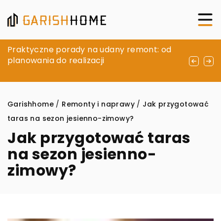
Jak efektywnie zarządzać korespondencją
Praktyczne porady na udany remont: od
Jak wybrać odpowiedni system
w dynamicznie rozwijającej się firmie?
planowania do realizacji
wentylacyjny dla twojego domu: poradnik
ekspertów
Garishhome
/
Remonty i naprawy
/
Jak przygotować
taras na sezon jesienno-zimowy?
Jak przygotować taras
na sezon jesienno-
zimowy?