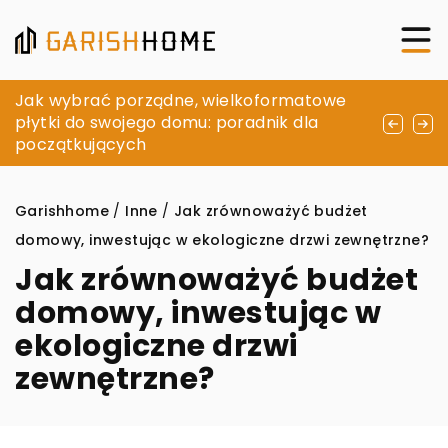
Jakie są różnice między różnymi typami
Jak wybrać porządne, wielkoformatowe
Ergonomia i styl: Jak wybrać idealne
zaworów i kiedy warto je stosować?
płytki do swojego domu: poradnik dla
siedzisko do nowoczesnego wnętrza
początkujących
Garishhome
/
Inne
/
Jak zrównoważyć budżet
domowy, inwestując w ekologiczne drzwi zewnętrzne?
Jak zrównoważyć budżet
domowy, inwestując w
ekologiczne drzwi
zewnętrzne?