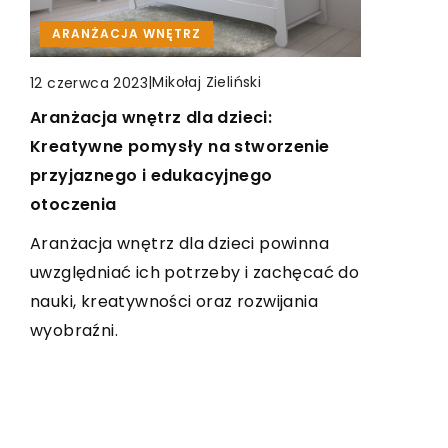
POKÓJ DZIECIĘCY
|
Beata Tyrchniewicz
15 lipca 2024
ARANŻACJA WNĘTRZ
|
Amadeusz Keler
29 marca 2023
Co wyróżnia dobry fotel biurowy?
|
Mikołaj Zieliński
12 czerwca 2023
Pomysły na aranżację małego pokoju
Poznaj kluczowe cechy, które sprawiają,
dziecięcego
Aranżacja wnętrz dla dzieci:
że fotel biurowy jest wygodny,
Kreatywne pomysły na stworzenie
Internet pełen jest inspiracji na
funkcjonalny i zdrowy dla Twojego ciała.
przyjaznego i edukacyjnego
urządzenie idealnego dziecięcego
Dowiedz się, jak wybierać najlepszy
otoczenia
pokoju. Tylko co, kiedy wszystkie zdjęcia,
produkt.
na które trafiasz na Instagramie czy
Aranżacja wnętrz dla dzieci powinna
Pintereście pokazują duże
uwzględniać ich potrzeby i zachęcać do
pomieszczenia, a w sypialni Twojego
nauki, kreatywności oraz rozwijania
malucha ledwo mieści się łóżeczko i
wyobraźni.
biurko?