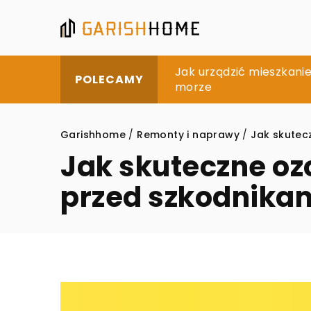
Praktyczne korzyści z
Jak urządzić mieszkanie
Kreatywne sposoby na o
POLECAMY
morze
Garishhome
/
Remonty i naprawy
/
Jak skutec
Jak skuteczne oz
przed szkodnika