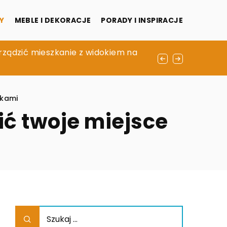
Y
MEBLE I DEKORACJE
PORADY I INSPIRACJE
adalnianym zakątku
urządzić mieszkanie z widokiem na
 dodatków.
ikami
ć twoje miejsce