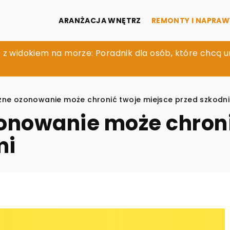
ARANŻACJA WNĘTRZ
REMONTY I NAPRAW
 posiadania stołu o zmiennych wymiarach w domowym j
 z widokiem na morze: Poradnik dla osób, które chcą 
żywienie przestrzeni w sypialni i łazience za pomocą
zne ozonowanie może chronić twoje miejsce przed szkodn
onowanie może chroni
mi