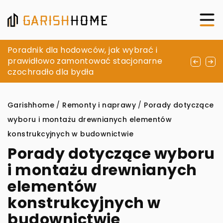
Jak balustrady aluminiowe wpływają na
Poradnik dla hodowców, jak wybrać i
Jak przygotować taras na sezon jesienno-
estetykę i funkcjonalność Twojego domu
prawidłowo zamontować stacjonarne
zimowy?
czochradło dla bydła
Garishhome
/
Remonty i naprawy
/
Porady dotyczące
wyboru i montażu drewnianych elementów
konstrukcyjnych w budownictwie
Porady dotyczące wyboru
i montażu drewnianych
elementów
konstrukcyjnych w
budownictwie