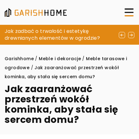
Jak wybrać idealną pościel, która podkreśli
Jak zadbać o trwałość i estetykę
Umywalki łazienkowe – funkcjonalne i
styl Twojej sypialni
drewnianych elementów w ogrodzie?
stylowe rozwiązanie
Garishhome
/
Meble i dekoracje
/
Meble tarasowe i
ogrodowe
/
Jak zaaranżować przestrzeń wokół
kominka, aby stała się sercem domu?
Jak zaaranżować
przestrzeń wokół
kominka, aby stała się
sercem domu?