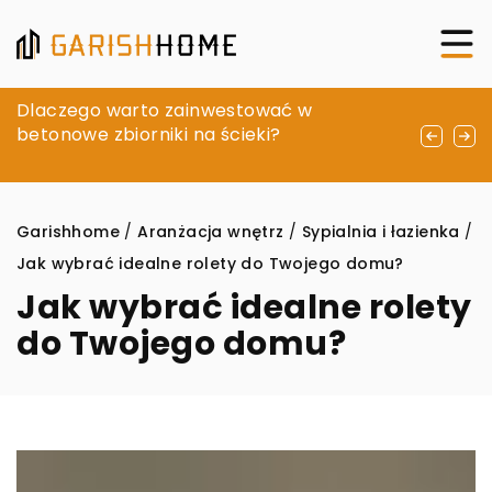
Jak stworzyć przyjazną i funkcjonalną
Dlaczego warto zainwestować w
Kreowanie wyjątkowej atmosfery w
przestrzeń do przechowywania w spiżarni?
betonowe zbiorniki na ścieki?
restauracjach: jak design wpływa na
doświadczenia kulinarne klientów
Garishhome
/
Aranżacja wnętrz
/
Sypialnia i łazienka
/
Jak wybrać idealne rolety do Twojego domu?
Jak wybrać idealne rolety
do Twojego domu?