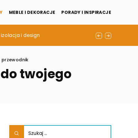
Y
MEBLE I DEKORACJE
PORADY I INSPIRACJE
olacja i design
 przewodnik
 do twojego