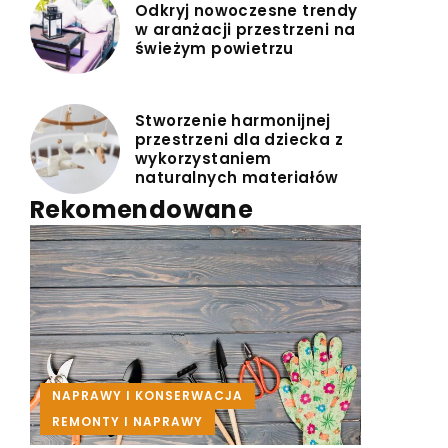
Odkryj nowoczesne trendy
w aranżacji przestrzeni na
świeżym powietrzu
Stworzenie harmonijnej
przestrzeni dla dziecka z
wykorzystaniem
naturalnych materiałów
Rekomendowane
REMONTY I NAPRAWY
NAPRAWY I KONSERWACJA
REMONTY I NAPRAWY
REMONTY I NAPRAWY
|
Redaktor Blue Whale Press
19 lipca 2025