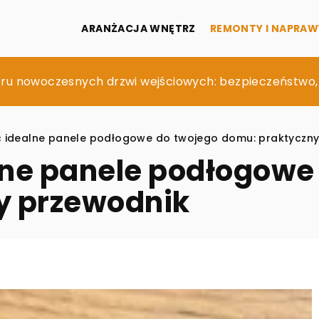
ARANŻACJA WNĘTRZ
REMONTY I NAPRAW
 za pomocą odpowiedniego oświetlenia LED
u nowoczesnych drzwi wejściowych: bezpieczeństwo, iz
 zbiorników betonowych do gospodarstw domowych
 idealne panele podłogowe do twojego domu: praktyczny
lne panele podłogowe
y przewodnik