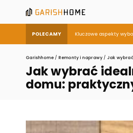
Przekształć swój ogród
Kluczowe aspekty wybor
Zalety dwukomorowych
POLECAMY
Garishhome
/
Remonty i naprawy
/
Jak wybrać
Jak wybrać idea
domu: praktyczn