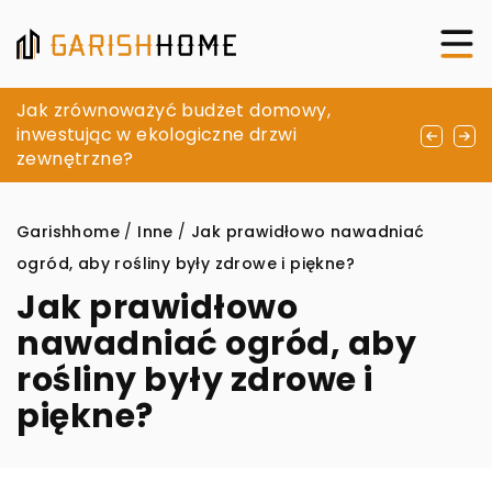
Jak oświetlenie LED może zmienić
Jak zrównoważyć budżet domowy,
Tworzenie przytulnej przestrzeni na
atmosferę Twojego domu?
inwestując w ekologiczne drzwi
tarasie: inspiracje i praktyczne porady
zewnętrzne?
Garishhome
/
Inne
/
Jak prawidłowo nawadniać
ogród, aby rośliny były zdrowe i piękne?
Jak prawidłowo
nawadniać ogród, aby
rośliny były zdrowe i
piękne?