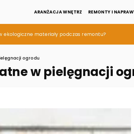
ARANŻACJA WNĘTRZ
REMONTY I NAPRAW
ają, że Twoje wnętrze wygląda tandetnie?
w ekologiczne materiały podczas remontu?
ią nasadę kominową do twojego domu?
ielęgnacji ogrodu
atne w pielęgnacji o