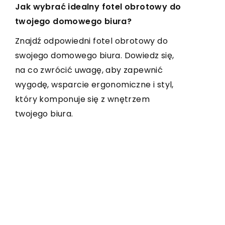
Efektywność energetyczna i korzyści
Jak wybrać idealny fotel obrotowy do
Meble drewniane czy z płyty MDF?
z korzystania z mobilnych urządzeń
twojego domowego biura?
Meble drewniane czy z płyty MDF?
grzewczych
Znajdź odpowiedni fotel obrotowy do
Odkryj różnice, zalety i wady, które
Poznaj niewykorzystany potencjał
swojego domowego biura. Dowiedz się,
pomogą Ci podjąć właściwą decyzję.
mobilnych urządzeń grzewczych.
na co zwrócić uwagę, aby zapewnić
Dowiedz się jak poprawić efektywność
wygodę, wsparcie ergonomiczne i styl,
energetyczną, obniżyć koszty i cieszyć
który komponuje się z wnętrzem
się komfortem, gdziekolwiek jesteś.
twojego biura.