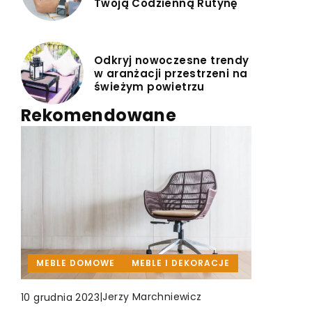
Twoją Codzienną Rutynę
Odkryj nowoczesne trendy
w aranżacji przestrzeni na
świeżym powietrzu
Rekomendowane
INNE
MEBLE DOMOWE
MEBLE I DEKORACJE
ARANŻACJA WNĘTRZ
|
Jerzy Marchniewicz
|
Jerzy Marchniewicz
2 listopada 2023
10 grudnia 2023
|
Mikołaj Zieliński
16 czerwca 2023