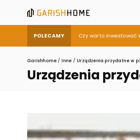
Jakie dekoracje sprawi
Czy warto inwestować 
Jak wybrać odpowiedn
POLECAMY
Garishhome
/
Inne
/
Urządzenia przydatne w p
Urządzenia przyd