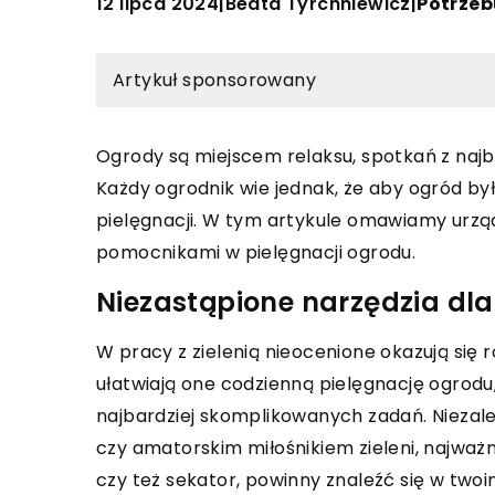
12 lipca 2024
Beata Tyrchniewicz
|
|
Potrzeb
Artykuł sponsorowany
Ogrody są miejscem relaksu, spotkań z najbl
Każdy ogrodnik wie jednak, że aby ogród by
pielęgnacji. W tym artykule omawiamy urzą
pomocnikami w pielęgnacji ogrodu.
Niezastąpione narzędzia dl
W pracy z zielenią nieocenione okazują się 
ułatwiają one codzienną pielęgnację ogrodu,
najbardziej skomplikowanych zadań. Niezale
czy amatorskim miłośnikiem zieleni, najważni
czy też sekator, powinny znaleźć się w tw