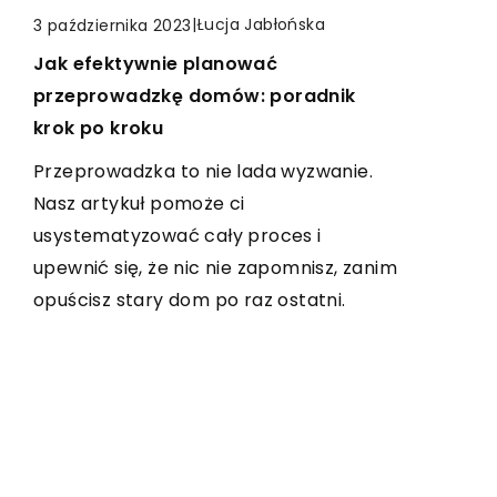
|
Jadwiga Wiśniewska
|
Łucja Jabłońska
6 marca 2024
3 października 2023
|
Redaktor Blue Whale Press
13 sierpnia 2025
Jak wybrać odpowiednie pompy do
Jak efektywnie planować
Jak wybrać idealną baterię do
odwadniania gruntów budowlanych?
przeprowadzkę domów: poradnik
nowoczesnej łazienki?
krok po kroku
Od przeglądu powszechnie
Odkryj, jak dobrać funkcjonalną i
stosowanych pomp do odwadniania, po
Przeprowadzka to nie lada wyzwanie.
stylową baterię do Twojej nowoczesnej
wskazówki dotyczące wyboru
Nasz artykuł pomoże ci
łazienki. Sprawdź, na co zwrócić uwagę,
najbardziej odpowiednich dla twojego
usystematyzować cały proces i
by zapewnić sobie i swojej rodzinie
projektu budowlanego. Dowiedz się
upewnić się, że nic nie zapomnisz, zanim
komfort oraz oszczędność w
więcej o pompy do odwadniania
opuścisz stary dom po raz ostatni.
codziennym użytkowaniu.
gruntów budowlanych.