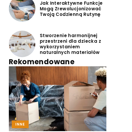
Jak Interaktywne Funkcje
Mogą Zrewolucjonizować
Twoją Codzienną Rutynę
Stworzenie harmonijnej
przestrzeni dla dziecka z
wykorzystaniem
naturalnych materiałów
Rekomendowane
ARANŻACJA WNĘTRZ
REMONTY I NAPRAWY
INNE
SYPIALNIA I ŁAZIENKA