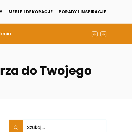
Y
MEBLE I DEKORACJE
PORADY I INSPIRACJE
alnych materiałów
lenia
w domu
rza do Twojego