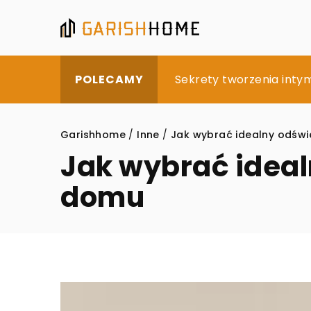
Tworzenie harmonijnej 
Sekrety tworzenia intym
Jak wybrać ergonomic
POLECAMY
Garishhome
/
Inne
/
Jak wybrać idealny odśw
Jak wybrać ideal
domu