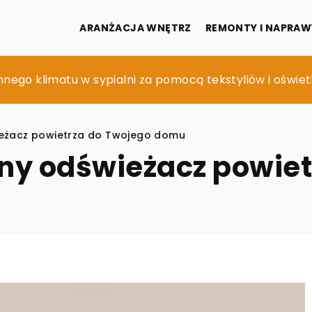
ARANŻACJA WNĘTRZ
REMONTY I NAPRAW
przestrzeni dla najmłodszych z wykorzystaniem natur
nego klimatu w sypialni za pomocą tekstyliów i oświet
zne meble dla zapewnienia maksymalnego komfortu 
ieżacz powietrza do Twojego domu
ny odświeżacz powiet