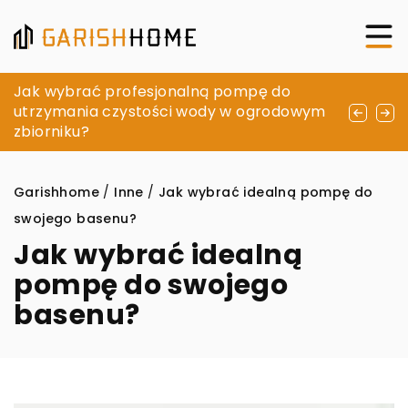
Jak dobrać odpowiednie żaluzje do
Jak wybrać profesjonalną pompę do
Modne aranżacje: Jak stworzyć stylowy i
wnętrza: Poradnik dekoracji okien
utrzymania czystości wody w ogrodowym
wyjątkowy wystrój za pomocą mebli
zbiorniku?
ogrodowych
Garishhome
/
Inne
/
Jak wybrać idealną pompę do
swojego basenu?
Jak wybrać idealną
pompę do swojego
basenu?