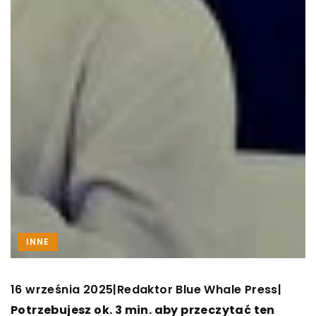
INNE
16 września 2025
Redaktor Blue Whale Press
|
|
Potrzebujesz ok. 3 min. aby przeczytać ten