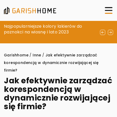
Przytulne i funkcjonalne przestrzenie dla
Najpopularniejsze kolory lakierów do
Jak wykorzystać płytki z cegły w
dzieci: inspiracje do tworzenia wyjątkowego
paznokci na wiosnę i lato 2023
nowoczesnej aranżacji wnętrz?
pokoju
Garishhome
/
Inne
/
Jak efektywnie zarządzać
korespondencją w dynamicznie rozwijającej się
firmie?
Jak efektywnie zarządzać
korespondencją w
dynamicznie rozwijającej
się firmie?