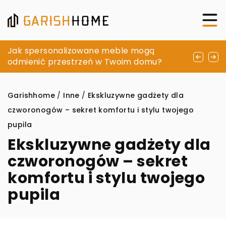
Łóżko z litego drewna – jaki model najlepiej
Jak spersonalizowane meble mogą
Jakie korzyści przynosi cyfryzacja
zakupić, z myślą o naszej sypialni?
odmienić przestrzeń w Twoim domu?
dokumentów nieruchomości?
Garishhome
/
Inne
/
Ekskluzywne gadżety dla
czworonogów – sekret komfortu i stylu twojego
pupila
Ekskluzywne gadżety dla
czworonogów – sekret
komfortu i stylu twojego
pupila