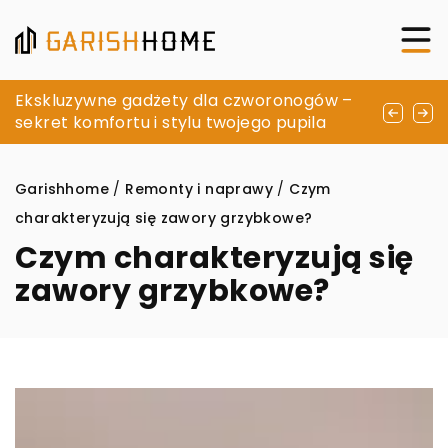
Jak wybrać idealną pościel, która odmieni
Ekskluzywne gadżety dla czworonogów –
Jakie są najlepsze sposoby na odświeżenie
wygląd Twojej sypialni?
sekret komfortu i stylu twojego pupila
ścian bez gruntownego remontu?
Garishhome
/
Remonty i naprawy
/
Czym
charakteryzują się zawory grzybkowe?
Czym charakteryzują się
zawory grzybkowe?