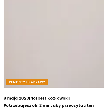
REMONTY I NAPRAWY
8 maja 2023
Norbert Kozłowski
|
|
Potrzebujesz ok. 2 min. aby przeczytać ten